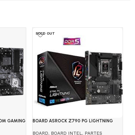
SOLD OUT
TOM GAMING
BOARD ASROCK Z790 PG LIGHTNING
BO
DDR5
DD
BOARD
,
BOARD INTEL
,
PARTES
B