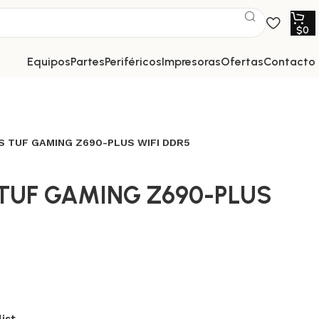
$
0
equipos
partes
periféricos
impresoras
ofertas
contacto
 TUF GAMING Z690-PLUS WIFI DDR5
TUF GAMING Z690-PLUS
ist