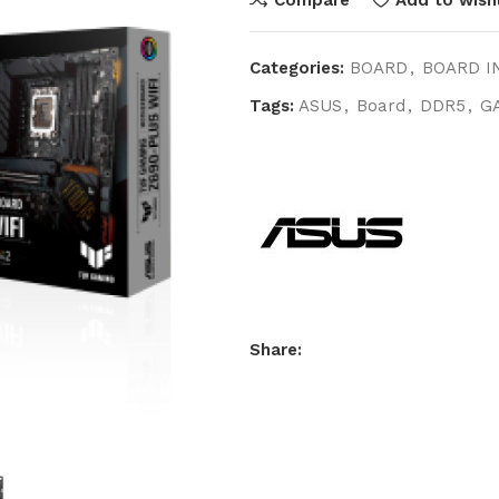
Categories:
BOARD
,
BOARD I
Tags:
ASUS
,
Board
,
DDR5
,
G
Share: