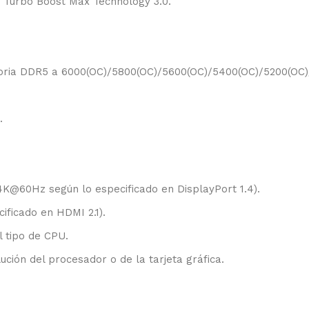
® Turbo Boost Max Technology 3.0.
ria DDR5 a 6000(OC)/5800(OC)/5600(OC)/5400(OC)/5200(OC)/
.
4K@60Hz según lo especificado en DisplayPort 1.4).
ficado en HDMI 2.1).
l tipo de CPU.
ción del procesador o de la tarjeta gráfica.