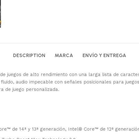
DESCRIPTION
MARCA
ENVÍO Y ENTREGA
uegos de alto rendimiento con una larga lista de caracterís
 fluido, audio impecable con señales posicionales para juego
ra de juego personalizada.
re™ de 14ª y 13ª generación, Intel® Core™ de 12ª generaci