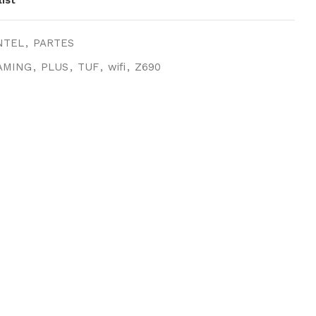
NTEL
,
PARTES
AMING
,
PLUS
,
TUF
,
wifi
,
Z690