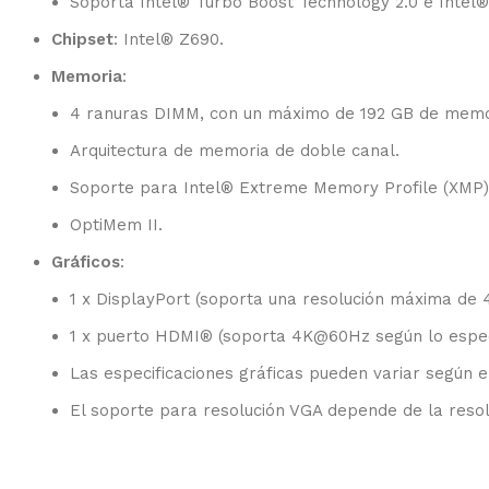
Soporta Intel® Turbo Boost Technology 2.0 e Intel
Chipset
: Intel® Z690.
Memoria
:
4 ranuras DIMM, con un máximo de 192 GB de memo
Arquitectura de memoria de doble canal.
Soporte para Intel® Extreme Memory Profile (XMP)
OptiMem II.
Gráficos
:
1 x DisplayPort (soporta una resolución máxima de 
1 x puerto HDMI® (soporta 4K@60Hz según lo especi
Las especificaciones gráficas pueden variar según e
El soporte para resolución VGA depende de la resolu