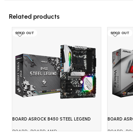
Related products
SOLD OUT
SOLD OUT
BOARD ASROCK B450 STEEL LEGEND
BOARD ASR
(AMD)
(AMD)
BOARD
,
BOARD AMD
BOARD
,
BO