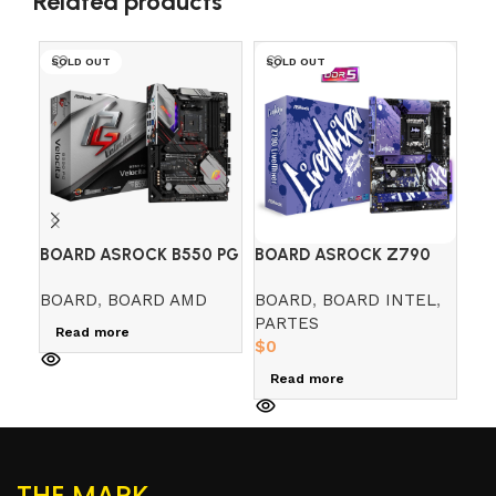
Related products
SOLD OUT
SOLD OUT
SO
BOARD ASROCK B550 PG
BOARD ASROCK Z790
BO
VELOCITA (AMD)
LIVEMIXER
PG
BOARD
,
BOARD AMD
BOARD
,
BOARD INTEL
,
BO
PARTES
PA
Read more
$
0
$
0
Read more
R
THE MARK