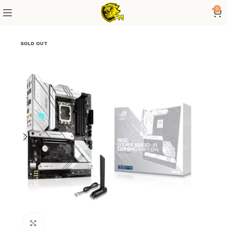
0
SOLD OUT
Click to enlarge