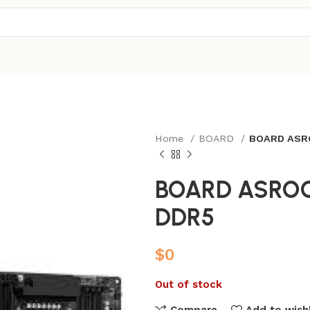
Home
BOARD
BOARD ASRO
BOARD ASROC
DDR5
$
0
Out of stock
Compare
Add to wishl