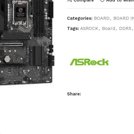
Categories:
BOARD
,
BOARD I
Tags:
ASROCK
,
Board
,
DDR5
,
Share: