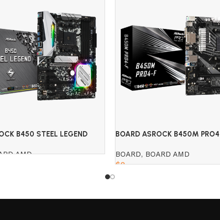
OCK B450 STEEL LEGEND
BOARD ASROCK B450M PRO4 
ARD AMD
BOARD
,
BOARD AMD
$
0
Read more