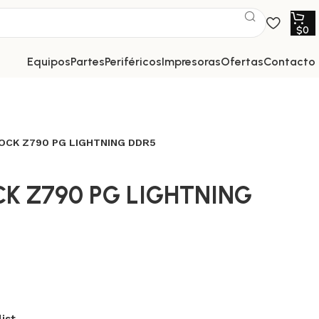
$
0
equipos
partes
periféricos
impresoras
ofertas
contacto
CK Z790 PG LIGHTNING DDR5
K Z790 PG LIGHTNING
ist