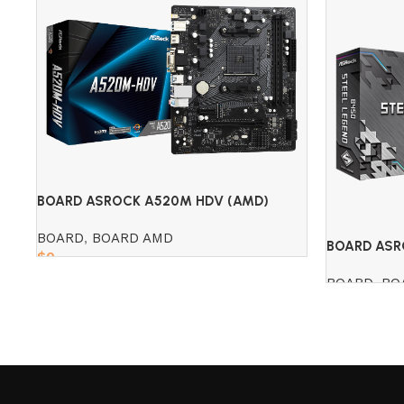
BOARD ASROCK A520M HDV (AMD)
BOARD
,
BOARD AMD
BOARD ASR
$
0
(AMD)
BOARD
,
BO
Read more
Read more