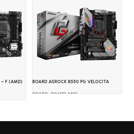
– F (AMD)
BOARD ASROCK B550 PG VELOCITA
BO
(AMD)
A
BOARD
,
BOARD AMD
B
$
Read more