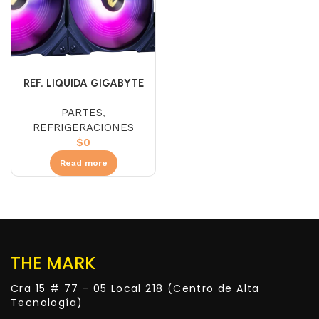
REF. LIQUIDA GIGABYTE
WATERFORCE X280
PARTES
,
REFRIGERACIONES
$
0
Read more
THE MARK
Cra 15 # 77 - 05 Local 218 (Centro de Alta
Tecnología)