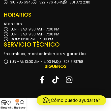
310 785 6945
322 776 4645
301 372 2310
HORARIOS
Atención
LUN - SAB: 9:30 AM - 7:00 PM
LUN - SAB: 9:30 AM - 7:00 PM
DOM: 10:00 AM - 4:00 PM
SERVICIO TÉCNICO
Ensambles, mantenimientos y garantías:
LUN - VI: 10:00 AM - 4:00 PM
323 5181758
SIGUENOS
¿Cómo puedo ayudarte?
0
Shop
Wishlist
My account
Cart