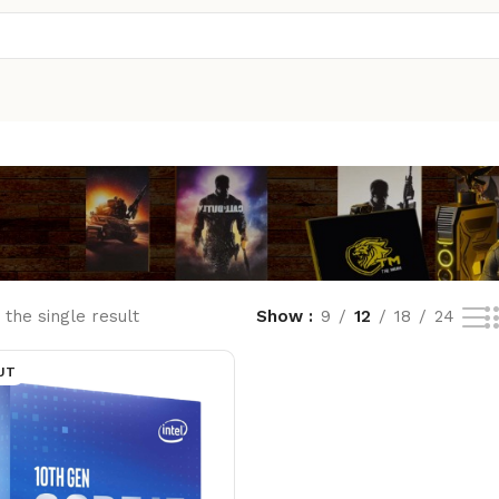
the single result
Show
9
12
18
24
UT