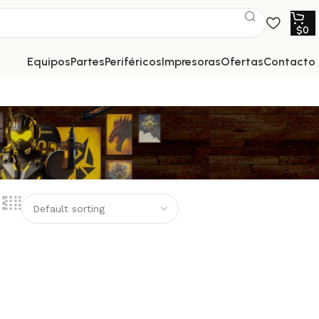
$
0
equipos
partes
periféricos
impresoras
ofertas
contacto