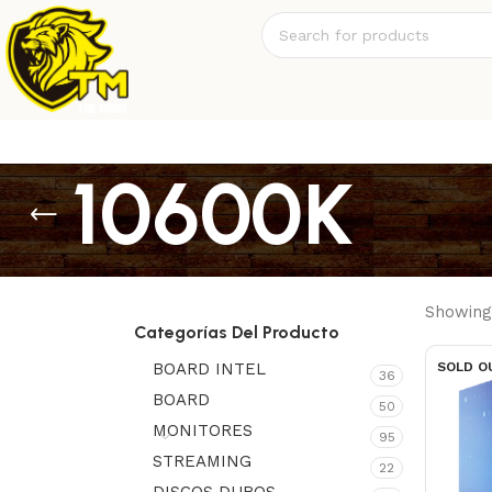
10600K
Showing 
Categorías Del Producto
BOARD INTEL
SOLD O
36
BOARD
50
MONITORES
95
STREAMING
22