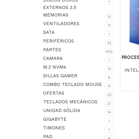
DISCOS DUROS
1
EXTERNOS 3.5
MEMORIAS
13
VENTILADORES
11
SATA
1
PERIFÉRICOS
32
PARTES
402
PROCES
CAMARA
1
M.2 NVMe
13
INTEL
SILLAS GAMER
8
COMBO TECLADO MOUSE
11
OFERTAS
33
TECLADOS MECÁNICOS
27
UNIDAD SÓLIDA
14
GIGABYTE
1
TIMONES
1
PAD
8