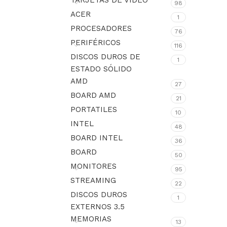
TARJETAS DE VIDEO
98
ACER
1
PROCESADORES
76
PERIFÉRICOS
116
DISCOS DUROS DE
1
ESTADO SÓLIDO
AMD
27
BOARD AMD
21
PORTATILES
10
INTEL
48
BOARD INTEL
36
BOARD
50
MONITORES
95
STREAMING
22
DISCOS DUROS
1
EXTERNOS 3.5
MEMORIAS
13