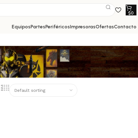
$
0
equipos
partes
periféricos
impresoras
ofertas
contacto