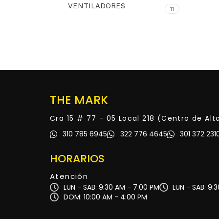
VENTILADORES
11
THE MARK
Cra 15 # 77 - 05 Local 218 (Centro de Al
310 785 6945
322 776 4645
301 372 231
HORARIOS
Atención
LUN - SAB: 9:30 AM - 7:00 PM
LUN - SAB: 9:
DOM: 10:00 AM - 4:00 PM