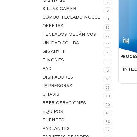
M.2 NVMe
13
SILLAS GAMER
8
COMBO TECLADO MOUSE
11
OFERTAS
33
TECLADOS MECÁNICOS
27
UNIDAD SÓLIDA
14
GIGABYTE
1
PROCES
TIMONES
1
PAD
INTEL
8
DISIPADORES
21
IMPRESORAS
37
CHASIS
79
REFRIGERACIONES
20
EQUIPOS
45
FUENTES
36
PARLANTES
5