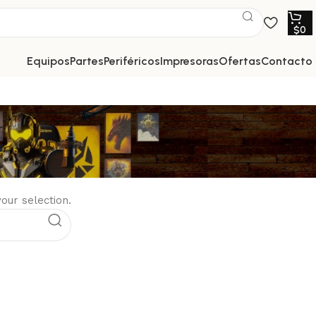
$
0
equipos
partes
periféricos
impresoras
ofertas
contacto
ur selection.