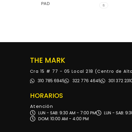
PAD
8
THE MARK
Cra 15 # 77 - 05 Local 218 (Centro de Al
310 785 6945
322 776 4645
301 372 231
HORARIOS
Atención
LUN - SAB: 9:30 AM - 7:00 PM
LUN - SAB: 9:
DOM: 10:00 AM - 4:00 PM