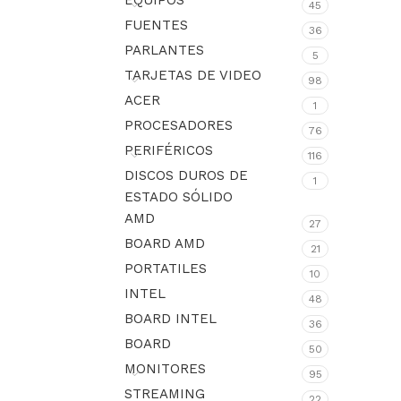
EQUIPOS
45
FUENTES
36
PARLANTES
5
TARJETAS DE VIDEO
98
ACER
1
PROCESADORES
76
PERIFÉRICOS
116
DISCOS DUROS DE
1
ESTADO SÓLIDO
AMD
27
BOARD AMD
21
PORTATILES
10
INTEL
48
BOARD INTEL
36
BOARD
50
MONITORES
95
STREAMING
22