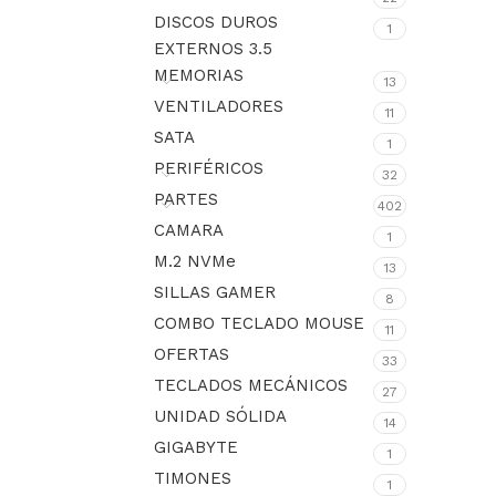
DISCOS DUROS
1
EXTERNOS 3.5
MEMORIAS
13
VENTILADORES
11
SATA
1
PERIFÉRICOS
32
PARTES
402
CAMARA
1
M.2 NVMe
13
SILLAS GAMER
8
COMBO TECLADO MOUSE
11
OFERTAS
33
TECLADOS MECÁNICOS
27
UNIDAD SÓLIDA
14
GIGABYTE
1
TIMONES
1