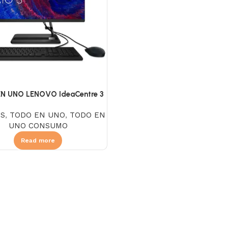
N UNO LENOVO IdeaCentre 3
7, Intel Core I3 1215U, SSD
OS
,
TODO EN UNO
,
TODO EN
 DDR4 8GB, NO DVD, Pantalla
UNO CONSUMO
.8″ FHD IPS, Linux, Black
Read more