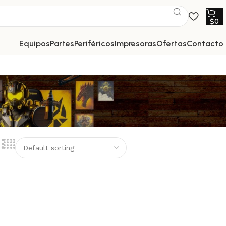
$
0
equipos
partes
periféricos
impresoras
ofertas
contacto