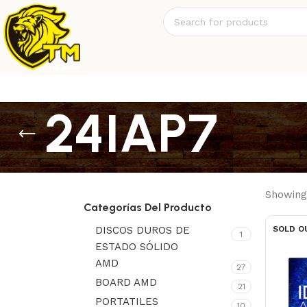
24IAP7
Showing 
Categorías Del Producto
DISCOS DUROS DE
SOLD O
1
ESTADO SÓLIDO
AMD
27
BOARD AMD
21
PORTATILES
10