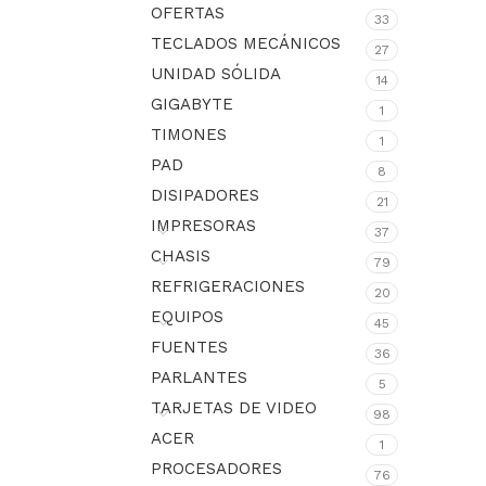
OFERTAS
33
TECLADOS MECÁNICOS
27
UNIDAD SÓLIDA
14
GIGABYTE
1
TIMONES
1
PAD
8
DISIPADORES
21
IMPRESORAS
37
CHASIS
79
REFRIGERACIONES
20
EQUIPOS
45
FUENTES
36
PARLANTES
5
TARJETAS DE VIDEO
98
ACER
1
PROCESADORES
76