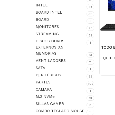
INTEL
48
BOARD INTEL
36
BOARD
50
MONITORES
95
STREAMING
22
DISCOS DUROS
1
EXTERNOS 3.5
TODO E
24IAP
MEMORIAS
13
EQUIP
512GB,
VENTILADORES
11
23
SATA
1
PERIFÉRICOS
32
PARTES
402
CAMARA
1
M.2 NVMe
13
SILLAS GAMER
8
COMBO TECLADO MOUSE
11