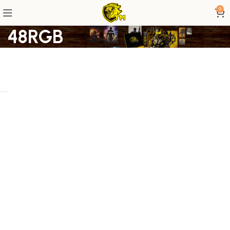
0
48RGB