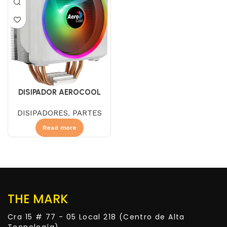
DISIPADOR AEROCOOL
CYLON 4F BLANCO
DISIPADORES
,
PARTES
Read more
THE MARK
Cra 15 # 77 - 05 Local 218 (Centro de Alta
Tecnología)