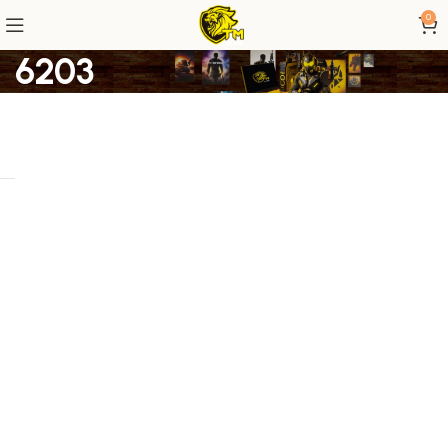
0
6203