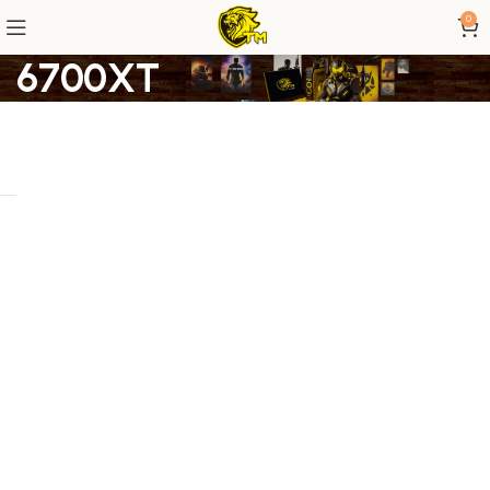
0
6700XT