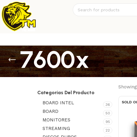
7600x
Showing 
Categorías Del Producto
BOARD INTEL
SOLD O
36
BOARD
50
MONITORES
95
STREAMING
22