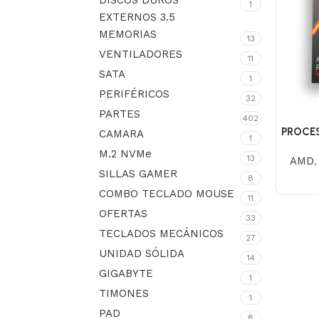
DISCOS DUROS
1
EXTERNOS 3.5
MEMORIAS
13
VENTILADORES
11
SATA
1
PERIFÉRICOS
32
PARTES
402
PROCE
CAMARA
1
M.2 NVMe
13
AMD
SILLAS GAMER
8
COMBO TECLADO MOUSE
11
OFERTAS
33
TECLADOS MECÁNICOS
27
UNIDAD SÓLIDA
14
GIGABYTE
1
TIMONES
1
PAD
8