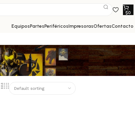
$
0
equipos
partes
periféricos
impresoras
ofertas
contacto