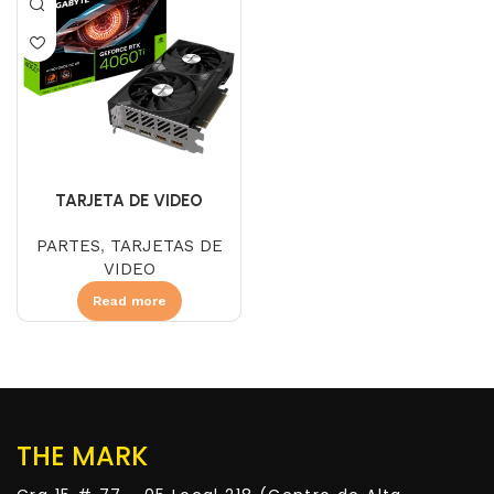
TARJETA DE VIDEO
GIGABYTE RTX 4060 8 GB
PARTES
,
TARJETAS DE
DDR6 EAGLE OC 3FAN
VIDEO
Read more
THE MARK