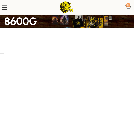
0
8600G