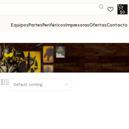
$
0
equipos
partes
periféricos
impresoras
ofertas
contacto