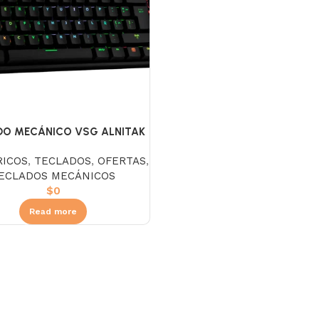
DO MECÁNICO VSG ALNITAK
– BLACK S/B
RICOS
,
TECLADOS
,
OFERTAS
,
ECLADOS MECÁNICOS
$
0
Read more