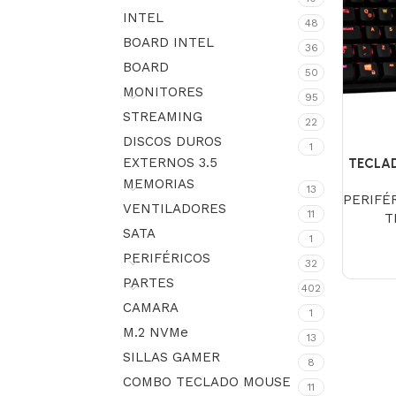
INTEL
48
BOARD INTEL
36
BOARD
50
MONITORES
95
STREAMING
22
DISCOS DUROS
1
EXTERNOS 3.5
TECLA
MEMORIAS
13
PERIFÉ
VENTILADORES
11
T
SATA
1
PERIFÉRICOS
32
PARTES
402
CAMARA
1
M.2 NVMe
13
SILLAS GAMER
8
COMBO TECLADO MOUSE
11