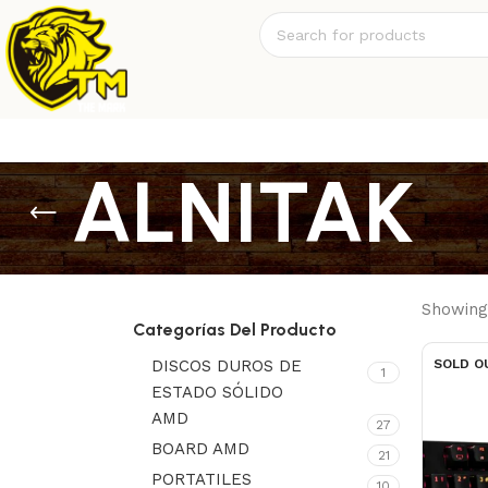
ALNITAK
Showing 
Categorías Del Producto
DISCOS DUROS DE
SOLD O
1
ESTADO SÓLIDO
AMD
27
BOARD AMD
21
PORTATILES
10