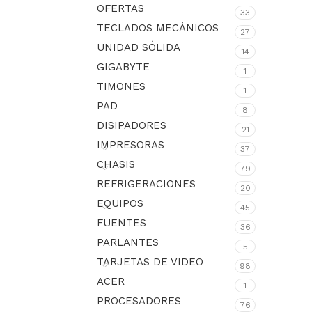
OFERTAS
33
TECLADOS MECÁNICOS
27
UNIDAD SÓLIDA
14
GIGABYTE
1
TIMONES
1
PAD
8
DISIPADORES
21
IMPRESORAS
37
CHASIS
79
REFRIGERACIONES
20
EQUIPOS
45
FUENTES
36
PARLANTES
5
TARJETAS DE VIDEO
98
ACER
1
PROCESADORES
76