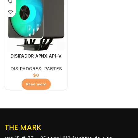
DISIPADOR APNX AP1-V
NEGRO
DISIPADORES
,
PARTES
$
0
Read more
THE MARK