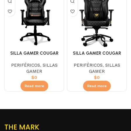
SILLA GAMER COUGAR
SILLA GAMER COUGAR
ARMOR ONE BLACK
ARMOR TITAN PRO ROYAL
PERIFÉRICOS
,
SILLAS
PERIFÉRICOS
,
SILLAS
3MAOBNXB.0003
3MTITANR-0001
GAMER
GAMER
$
0
$
0
Read more
Read more
THE MARK