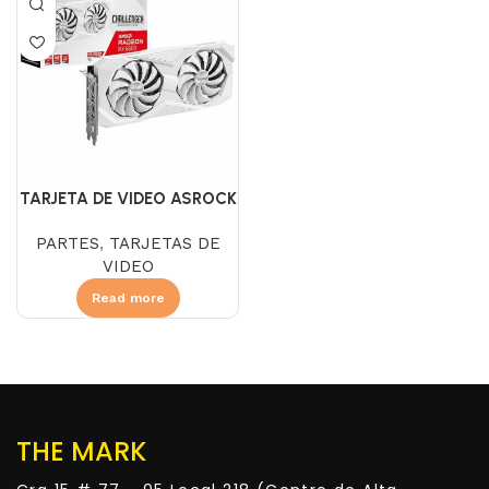
TARJETA DE VIDEO ASROCK
RX 6600 8GB GDDR6
PARTES
,
TARJETAS DE
CHALLENGER BLANCA
VIDEO
Read more
THE MARK