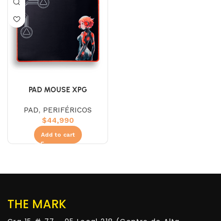
PAD MOUSE XPG
BATTLEGROUND (L)
PAD
,
PERIFÉRICOS
$
44,990
Add to cart
THE MARK