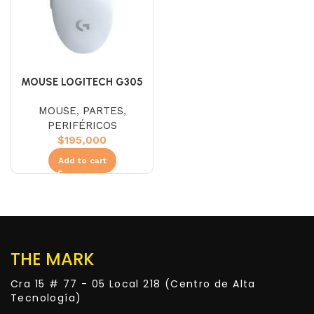
MOUSE LOGITECH G305
WIRELESS 6 BOT 12,000 DPI
MOUSE
,
PARTES
,
WHITE
PERIFÉRICOS
$
195,000
Add to cart
THE MARK
Cra 15 # 77 - 05 Local 218 (Centro de Alta
Tecnología)