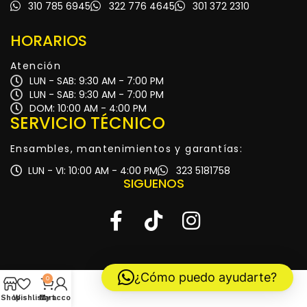
310 785 6945
322 776 4645
301 372 2310
HORARIOS
Atención
LUN - SAB: 9:30 AM - 7:00 PM
LUN - SAB: 9:30 AM - 7:00 PM
DOM: 10:00 AM - 4:00 PM
SERVICIO TÉCNICO
Ensambles, mantenimientos y garantías:
LUN - VI: 10:00 AM - 4:00 PM
323 5181758
SIGUENOS
¿Cómo puedo ayudarte?
0
Shop
Wishlist
My account
Cart