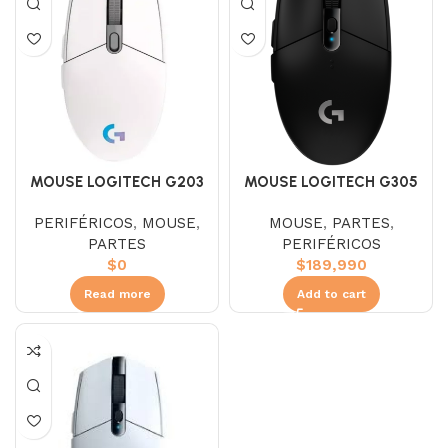
MOUSE LOGITECH G203
MOUSE LOGITECH G305
LIGHTSYNC RGB 6 BOT
WIRELESS 6 BOT 12,000 DPI
PERIFÉRICOS
,
MOUSE
,
MOUSE
,
PARTES
,
8.000DPI
BLACK
PARTES
PERIFÉRICOS
$
0
$
189,990
Read more
Add to cart