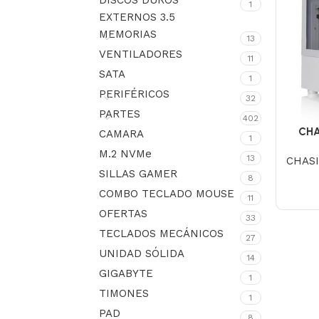
DISCOS DUROS
1
EXTERNOS 3.5
MEMORIAS
13
VENTILADORES
11
SATA
1
PERIFÉRICOS
32
PARTES
402
CHA
CAMARA
1
MES
M.2 NVMe
13
CHASI
SILLAS GAMER
8
COMBO TECLADO MOUSE
11
OFERTAS
33
TECLADOS MECÁNICOS
27
UNIDAD SÓLIDA
14
GIGABYTE
1
TIMONES
1
PAD
8