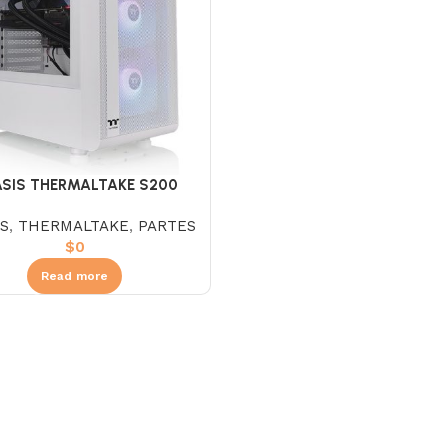
SIS THERMALTAKE S200
H+650W BRONCE WITHE
S
,
THERMALTAKE
,
PARTES
$
0
Read more