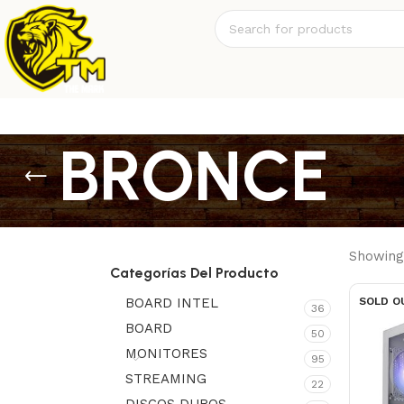
BRONCE
Showing 
Categorías Del Producto
BOARD INTEL
SOLD O
36
BOARD
50
MONITORES
95
STREAMING
22