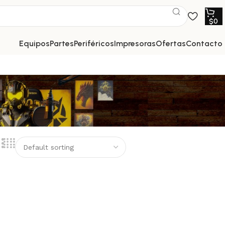
$
0
equipos
partes
periféricos
impresoras
ofertas
contacto