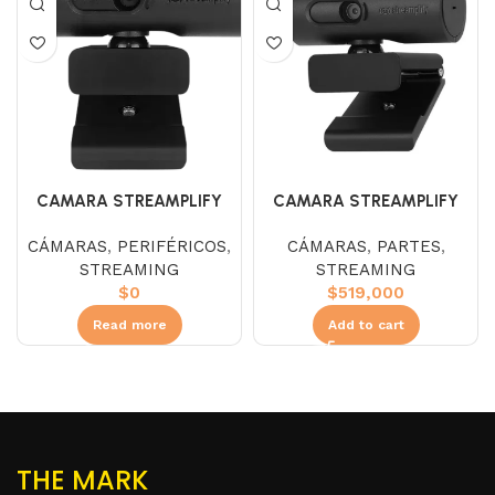
CAMARA STREAMPLIFY
CAMARA STREAMPLIFY
CAM FHD 2M60 (1080P –
CAM PRO 8M30 (4K –
CÁMARAS
,
PERIFÉRICOS
,
CÁMARAS
,
PARTES
,
60FPS)
30FPS) $
STREAMING
STREAMING
$
0
$
519,000
Read more
Add to cart
THE MARK