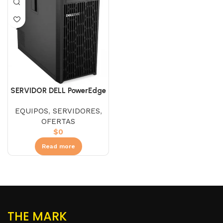
SERVIDOR DELL PowerEdge
T150 Intel Xeon E-2324G
EQUIPOS
,
SERVIDORES
,
3.1GHz RAM DDR4 16G Disco
OFERTAS
Duro 1TB
$
0
Read more
THE MARK