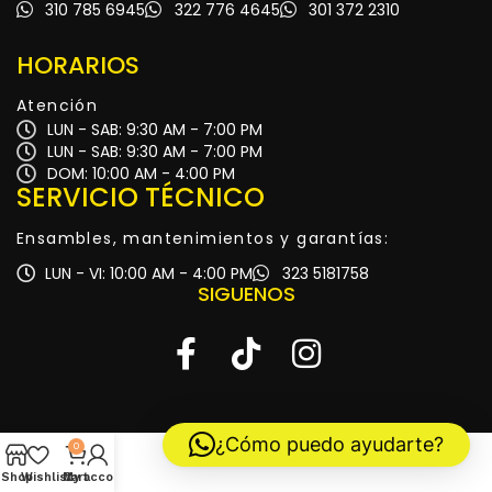
310 785 6945
322 776 4645
301 372 2310
HORARIOS
Atención
LUN - SAB: 9:30 AM - 7:00 PM
LUN - SAB: 9:30 AM - 7:00 PM
DOM: 10:00 AM - 4:00 PM
SERVICIO TÉCNICO
Ensambles, mantenimientos y garantías:
LUN - VI: 10:00 AM - 4:00 PM
323 5181758
SIGUENOS
¿Cómo puedo ayudarte?
0
Shop
Wishlist
My account
Cart