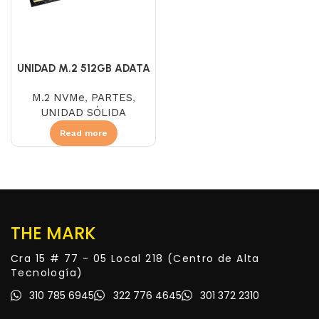
UNIDAD M.2 512GB ADATA
LEGEND 700 NVME
M.2 NVMe
,
PARTES
,
UNIDAD SÓLIDA
Read more
THE MARK
Cra 15 # 77 - 05 Local 218 (Centro de Alta
Tecnología)
310 785 6945
322 776 4645
301 372 2310