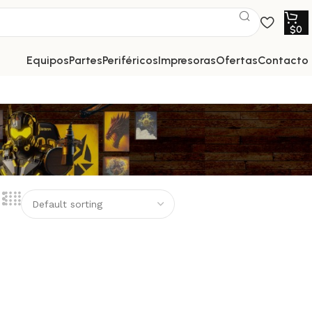
$
0
equipos
partes
periféricos
impresoras
ofertas
contacto