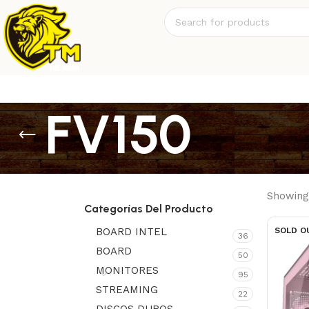
FV150
Showing 
Categorías Del Producto
BOARD INTEL
SOLD O
36
BOARD
50
MONITORES
95
STREAMING
22