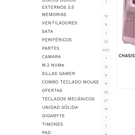
DISCOS DUROS
1
EXTERNOS 3.5
MEMORIAS
13
VENTILADORES
11
SATA
1
PERIFÉRICOS
32
PARTES
402
CHASIS
CAMARA
1
M.2 NVMe
13
SILLAS GAMER
8
COMBO TECLADO MOUSE
11
OFERTAS
33
TECLADOS MECÁNICOS
27
UNIDAD SÓLIDA
14
GIGABYTE
1
TIMONES
1
PAD
8