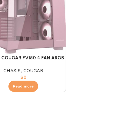
 COUGAR FV150 4 FAN ARGB
ROSADA
CHASIS
,
COUGAR
$
0
Read more