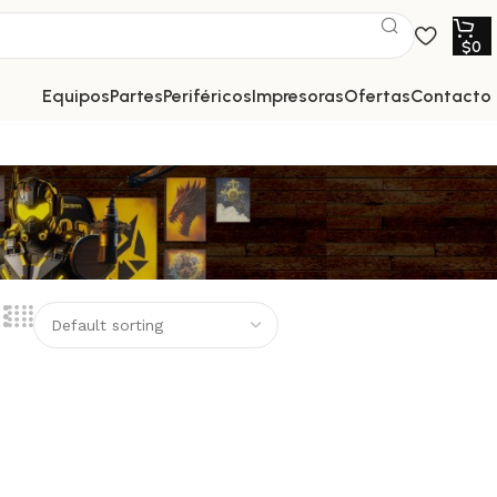
$
0
equipos
partes
periféricos
impresoras
ofertas
contacto