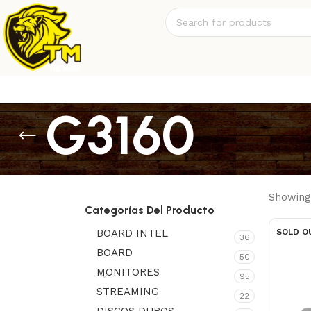
G3160
Showing 
Categorías Del Producto
BOARD INTEL
SOLD O
36
BOARD
50
MONITORES
95
STREAMING
22