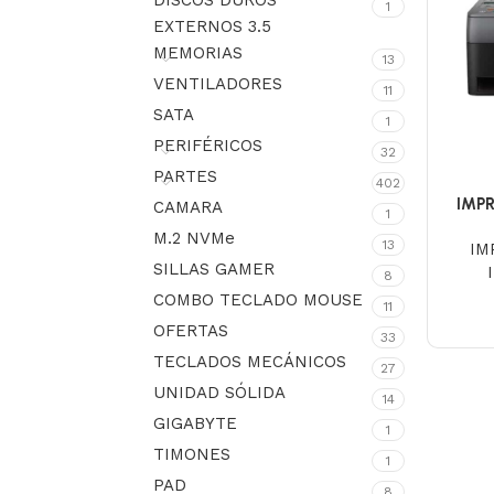
DISCOS DUROS
1
EXTERNOS 3.5
MEMORIAS
13
VENTILADORES
11
SATA
1
PERIFÉRICOS
32
PARTES
402
IMP
CAMARA
1
M.2 NVMe
13
IM
SILLAS GAMER
8
COMBO TECLADO MOUSE
11
OFERTAS
33
TECLADOS MECÁNICOS
27
UNIDAD SÓLIDA
14
GIGABYTE
1
TIMONES
1
PAD
8