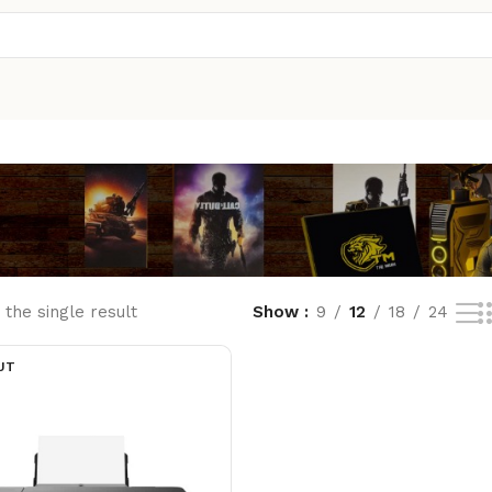
the single result
Show
9
12
18
24
UT