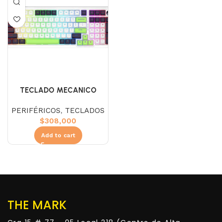
TECLADO MECANICO
REDRAGON K686WBG-RGB-
PERIFÉRICOS
,
TECLADOS
MAX EISA
$
308,000
Add to cart
THE MARK