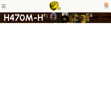
0
H470M-H