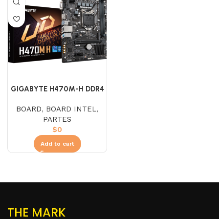
GIGABYTE H470M-H DDR4
BOARD
,
BOARD INTEL
,
PARTES
$
0
Add to cart
THE MARK