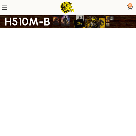
0
H510M-B