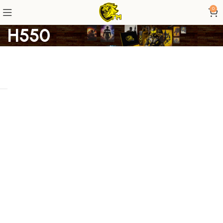
0
H550