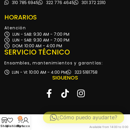
310 785 6945
322 776 4645
301 372 2310
HORARIOS
Atención
LUN - SAB: 9:30 AM - 7:00 PM
LUN - SAB: 9:30 AM - 7:00 PM
DOM: 10:00 AM - 4:00 PM
SERVICIO TÉCNICO
Ensambles, mantenimientos y garantías:
LUN - VI: 10:00 AM - 4:00 PM
323 5181758
SIGUENOS
¿Cómo puedo ayudarte?
0
Shop
Wishlist
My account
Cart
Available from 14:00 to 0:00