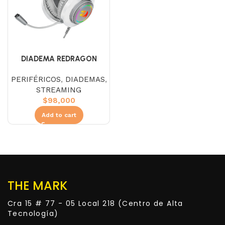
DIADEMA REDRAGON
H260W-RGB HYLAS
PERIFÉRICOS
,
DIADEMAS
,
BLANCA
STREAMING
$
98,000
Add to cart
THE MARK
Cra 15 # 77 - 05 Local 218 (Centro de Alta
Tecnología)