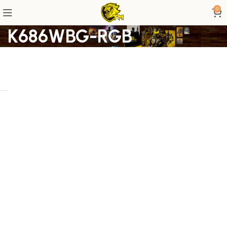
0
K686WBG-RGB