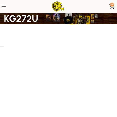
0
KG272U