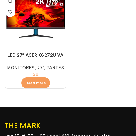
LED 27″ ACER KG272U VA
2K (WQHD) 170HZ 1MS
MONITORES
,
27"
,
PARTES
$
0
Read more
THE MARK