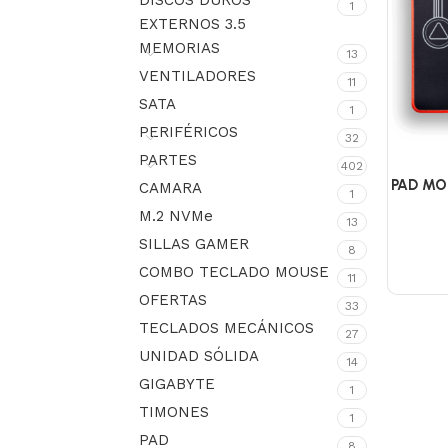
DISCOS DUROS
1
EXTERNOS 3.5
MEMORIAS
13
VENTILADORES
11
SATA
1
PERIFÉRICOS
32
PARTES
402
PAD MO
CAMARA
1
M.2 NVMe
13
SILLAS GAMER
8
COMBO TECLADO MOUSE
11
OFERTAS
33
TECLADOS MECÁNICOS
27
UNIDAD SÓLIDA
14
GIGABYTE
1
TIMONES
1
PAD
8