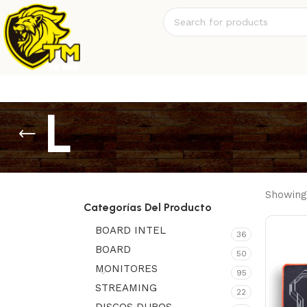
L
Showing 
Categorías Del Producto
BOARD INTEL
36
BOARD
50
MONITORES
95
STREAMING
22