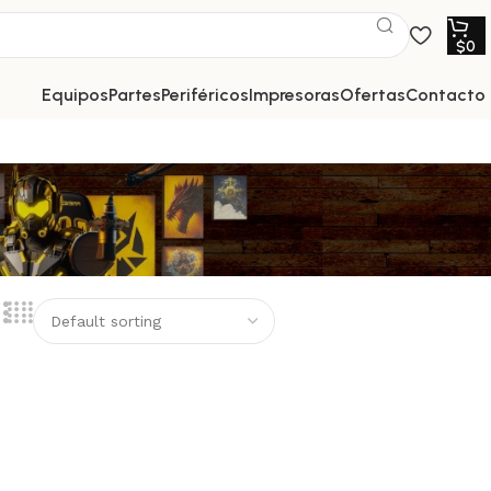
$
0
equipos
partes
periféricos
impresoras
ofertas
contacto