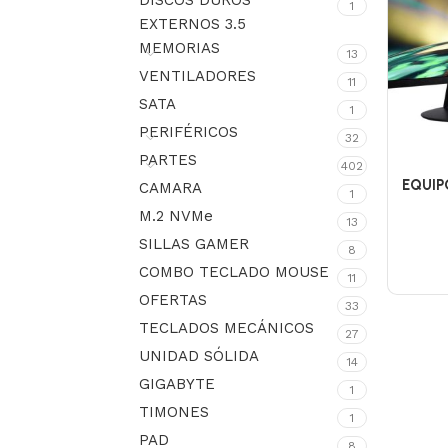
DISCOS DUROS
1
EXTERNOS 3.5
MEMORIAS
13
VENTILADORES
11
SATA
1
PERIFÉRICOS
32
PARTES
402
EQUIP
CAMARA
1
M.2 NVMe
13
SILLAS GAMER
8
COMBO TECLADO MOUSE
11
OFERTAS
33
TECLADOS MECÁNICOS
27
UNIDAD SÓLIDA
14
GIGABYTE
1
TIMONES
1
PAD
8