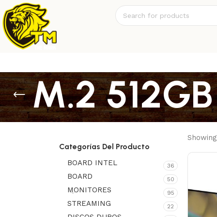
M.2 512G
Showing 
Categorías Del Producto
BOARD INTEL
36
BOARD
50
MONITORES
95
STREAMING
22