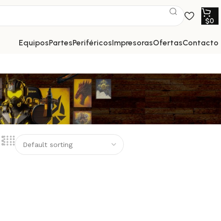
$
0
equipos
partes
periféricos
impresoras
ofertas
contacto