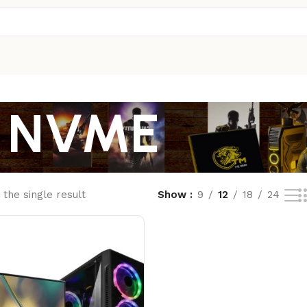
B NVME
the single result
Show
9
12
18
24