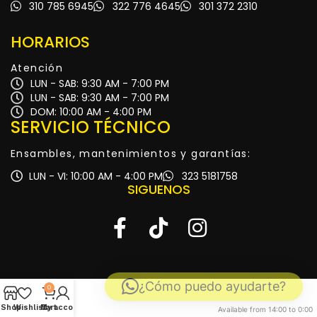
310 785 6945
322 776 4645
301 372 2310
HORARIOS
Atención
LUN - SAB: 9:30 AM - 7:00 PM
LUN - SAB: 9:30 AM - 7:00 PM
DOM: 10:00 AM - 4:00 PM
SERVICIO TÉCNICO
Ensambles, mantenimientos y garantías:
LUN - VI: 10:00 AM - 4:00 PM
323 5181758
SIGUENOS
¿Cómo puedo ayudarte?
0
Shop
Wishlist
My account
Cart
Available from 14:00 to 0:00