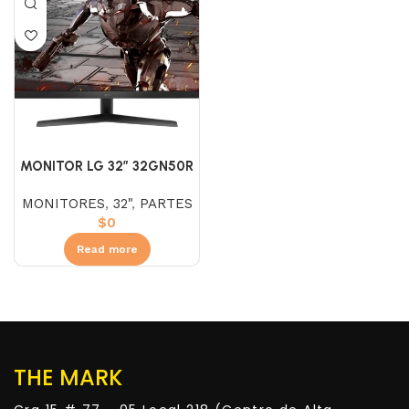
MONITOR LG 32″ 32GN50R
– B VA (FHD) 165HZ 5MS
MONITORES
,
32"
,
PARTES
ULTRAGEAR
$
0
Read more
THE MARK