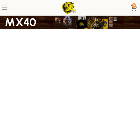
0
MX40