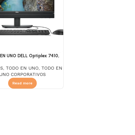
EN UNO DELL Optiplex 7410,
 Core I5 13500T, SSD 256GB,
OS
,
TODO EN UNO
,
TODO EN
GB, NO DVD, Pantalla 23.8″
UNO CORPORATIVOS
D, Windows 11 Pro, Black
Read more