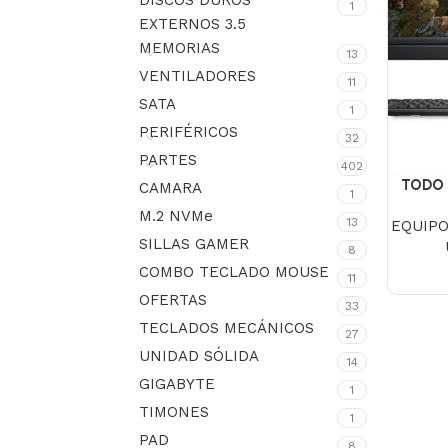
DISCOS DUROS
1
EXTERNOS 3.5
MEMORIAS
13
VENTILADORES
11
SATA
1
PERIFÉRICOS
32
PARTES
402
TODO 
CAMARA
1
Intel
M.2 NVMe
13
EQUIP
DDR4 8
SILLAS GAMER
FH
8
COMBO TECLADO MOUSE
11
OFERTAS
33
TECLADOS MECÁNICOS
27
UNIDAD SÓLIDA
14
GIGABYTE
1
TIMONES
1
PAD
8