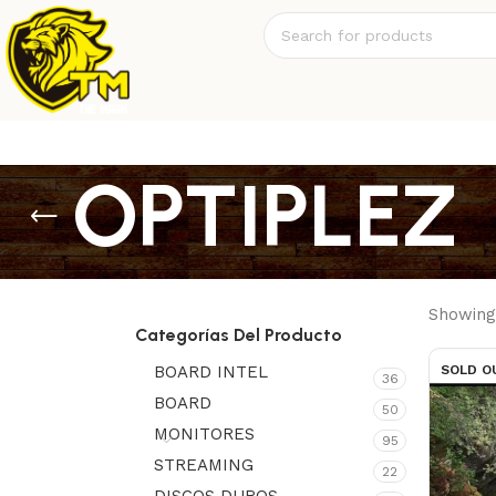
OPTIPLEZ
Showing 
Categorías Del Producto
BOARD INTEL
SOLD O
36
BOARD
50
MONITORES
95
STREAMING
22