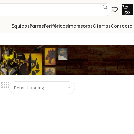
$
0
equipos
partes
periféricos
impresoras
ofertas
contacto