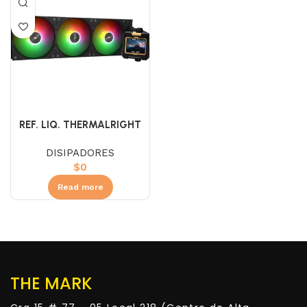
REF. LIQ. THERMALRIGHT
360 BLACK ARGB
DISIPADORES
(PANTALLA)
$
0
Read more
THE MARK