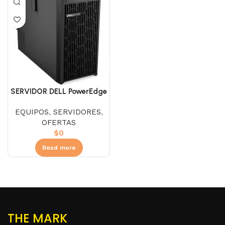
SERVIDOR DELL PowerEdge
T150 Intel Xeon E-2324G
EQUIPOS
,
SERVIDORES
,
3.1GHz RAM DDR4 16G Disco
OFERTAS
Duro 1TB
$
0
Read more
THE MARK