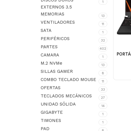
DISCOS DUROS
1
EXTERNOS 3.5
MEMORIAS
13
VENTILADORES
11
SATA
1
PERIFÉRICOS
32
PARTES
402
PORTÁ
CAMARA
1
M.2 NVMe
13
SILLAS GAMER
8
COMBO TECLADO MOUSE
11
OFERTAS
33
TECLADOS MECÁNICOS
27
UNIDAD SÓLIDA
14
GIGABYTE
1
TIMONES
1
PAD
8