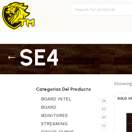
SE4
Showing 
Categorías Del Producto
BOARD INTEL
SOLD O
36
BOARD
50
MONITORES
95
STREAMING
22