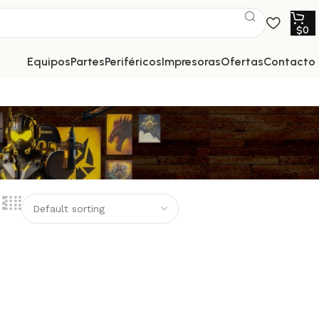
$
0
equipos
partes
periféricos
impresoras
ofertas
contacto