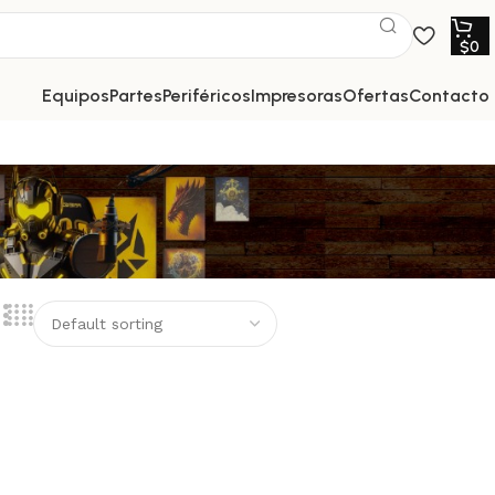
$
0
equipos
partes
periféricos
impresoras
ofertas
contacto