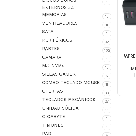
DISCOS DUROS
1
EXTERNOS 3.5
MEMORIAS
13
VENTILADORES
11
SATA
1
PERIFÉRICOS
32
PARTES
402
IMPRE
CAMARA
1
M.2 NVMe
13
IM
SILLAS GAMER
8
COMBO TECLADO MOUSE
11
OFERTAS
33
TECLADOS MECÁNICOS
27
UNIDAD SÓLIDA
14
GIGABYTE
1
TIMONES
1
PAD
8