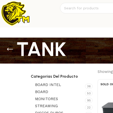
TANK
Showing 
Categorías Del Producto
BOARD INTEL
SOLD O
36
BOARD
50
MONITORES
95
STREAMING
22