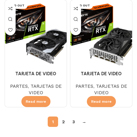
SOLD OUT
SOLD OUT
TARJETA DE VIDEO
TARJETA DE VIDEO
GIGABYTE RTX 3050 12 GB
GIGABYTE RTX 3050 6 GB
PARTES
,
TARJETAS DE
PARTES
,
TARJETAS DE
DDR6 WINDFORCE OC
DDR6 WINDFORCE OC
VIDEO
VIDEO
Read more
Read more
1
2
3
→