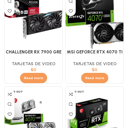
MSI GEFORCE RTX 4070 TI
CHALLENGER RX 7900 GRE
SUPER VENTUS 2X 16 GB
16GB ASROCK AMD RADEON
TARJETAS DE VIDEO
TARJETAS DE VIDEO
GDDR6X NVIDIA NEGRA
$
0
$
0
Read more
Read more
SOLD OUT
SOLD OUT