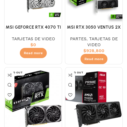
MSI GEFORCE RTX 4070 TI
MSI RTX 3050 VENTUS 2X
SUPER VENTUS 2X 16GB
6GB GDDR6
TARJETAS DE VIDEO
PARTES
,
TARJETAS DE
GDDR6X NVIDIA BLANCA
$
0
VIDEO
$
928,800
Read more
Read more
SOLD OUT
SOLD OUT