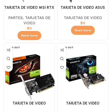
TARJETA DE VIDEO MSI RTX
TARJETA DE VIDEO ASUS
3060 12GB GDDR6 VENTUS
PRIME RX 9070 16GB
PARTES
,
TARJETAS DE
TARJETAS DE VIDEO
2X
GDDR6 3-FAN TARJETA
VIDEO
$
0
$
0
Read more
Read more
SOLD OUT
SOLD OUT
TARJETA DE VIDEO
TARJETA DE VIDEO
GIGABYTE GT 1030 2 GB
GIGABYTE GT 710 2 GB