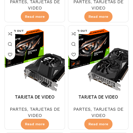
PARTES
,
TARJETAS DE
PARTES
,
TARJETAS DE
DDR4 LP
DDR3
VIDEO
VIDEO
Read more
Read more
SOLD OUT
SOLD OUT
TARJETA DE VIDEO
TARJETA DE VIDEO
GIGABYTE GTX 1650 4 GB
GIGABYTE GTX 1660 SUPER
PARTES
,
TARJETAS DE
PARTES
,
TARJETAS DE
DDR6 OC 2FAN LP
6GB DDR6 WINDFORCE OC
VIDEO
VIDEO
Read more
Read more