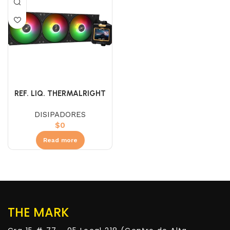
REF. LIQ. THERMALRIGHT
360 BLACK ARGB
DISIPADORES
(PANTALLA)
$
0
Read more
THE MARK