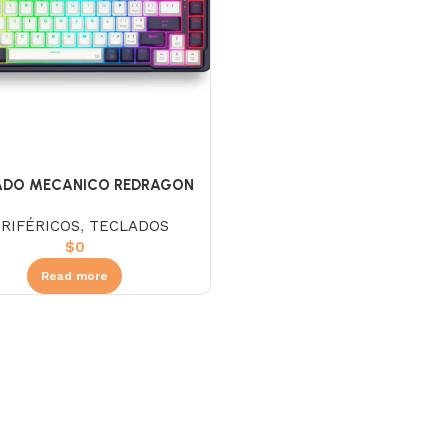
ADO MECANICO REDRAGON
-RGB UCAL PRO RGB BL/NG
RIFÉRICOS
,
TECLADOS
75% S/R
$
0
Read more