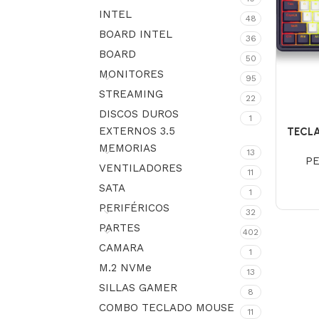
INTEL
48
BOARD INTEL
36
BOARD
50
MONITORES
95
STREAMING
22
DISCOS DUROS
1
EXTERNOS 3.5
TECL
K673WB
MEMORIAS
13
PE
VENTILADORES
11
SATA
1
PERIFÉRICOS
32
PARTES
402
CAMARA
1
M.2 NVMe
13
SILLAS GAMER
8
COMBO TECLADO MOUSE
11