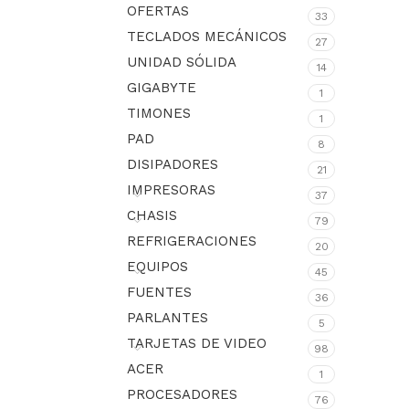
OFERTAS
33
TECLADOS MECÁNICOS
27
UNIDAD SÓLIDA
14
GIGABYTE
1
TIMONES
1
PAD
8
DISIPADORES
21
IMPRESORAS
37
CHASIS
79
REFRIGERACIONES
20
EQUIPOS
45
FUENTES
36
PARLANTES
5
TARJETAS DE VIDEO
98
ACER
1
PROCESADORES
76