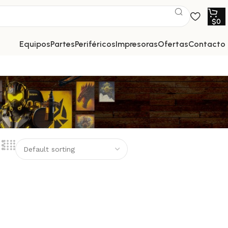
$
0
equipos
partes
periféricos
impresoras
ofertas
contacto