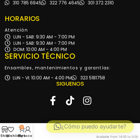
310 785 6945
322 776 4645
301 372 2310
HORARIOS
Atención
LUN - SAB: 9:30 AM - 7:00 PM
LUN - SAB: 9:30 AM - 7:00 PM
DOM: 10:00 AM - 4:00 PM
SERVICIO TÉCNICO
Ensambles, mantenimientos y garantías:
LUN - VI: 10:00 AM - 4:00 PM
323 5181758
SIGUENOS
¿Cómo puedo ayudarte?
0
Shop
Wishlist
My account
Cart
Available from 14:00 to 0:00