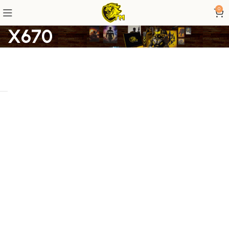
0
X670