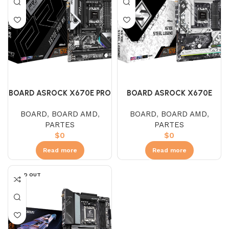
BOARD ASROCK X670E PRO
BOARD ASROCK X670E
RS (AMD – AM5)
STEEL LEGEND
BOARD
,
BOARD AMD
,
BOARD
,
BOARD AMD
,
PARTES
PARTES
$
0
$
0
Read more
Read more
SOLD OUT