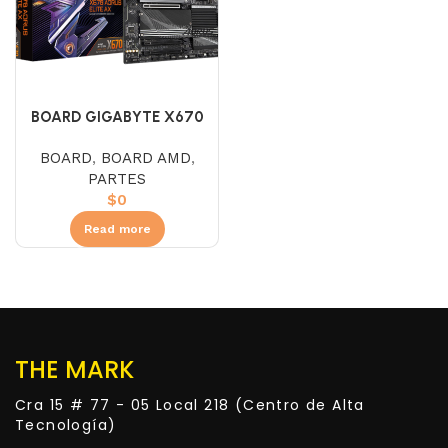
BOARD GIGABYTE X670
AORUS ELITE AX (AMD –
BOARD
,
BOARD AMD
,
AM5)
PARTES
$
0
Read more
THE MARK
Cra 15 # 77 - 05 Local 218 (Centro de Alta
Tecnología)