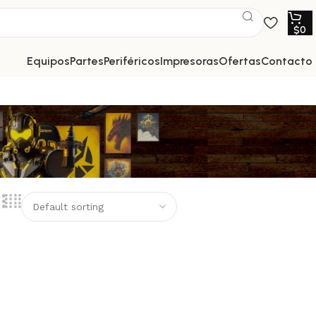
$
0
equipos
partes
periféricos
impresoras
ofertas
contacto