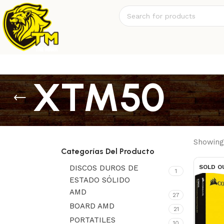
XTM50
Showing 
Categorías Del Producto
DISCOS DUROS DE
SOLD O
1
ESTADO SÓLIDO
AMD
27
BOARD AMD
21
PORTATILES
10