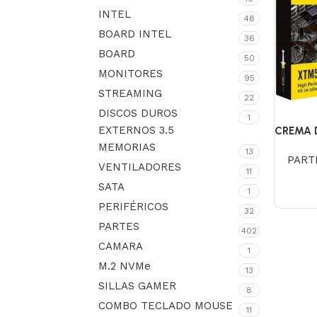
INTEL
48
BOARD INTEL
36
BOARD
50
MONITORES
95
STREAMING
22
DISCOS DUROS
1
EXTERNOS 3.5
CREMA 
MEMORIAS
13
PART
VENTILADORES
11
SATA
1
PERIFÉRICOS
32
PARTES
402
CAMARA
1
M.2 NVMe
13
SILLAS GAMER
8
COMBO TECLADO MOUSE
11