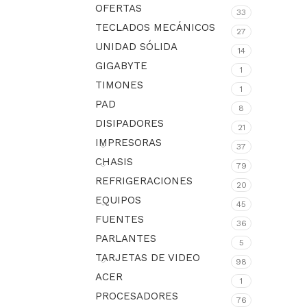
OFERTAS
33
TECLADOS MECÁNICOS
27
UNIDAD SÓLIDA
14
GIGABYTE
1
TIMONES
1
PAD
8
DISIPADORES
21
IMPRESORAS
37
CHASIS
79
REFRIGERACIONES
20
EQUIPOS
45
FUENTES
36
PARLANTES
5
TARJETAS DE VIDEO
98
ACER
1
PROCESADORES
76